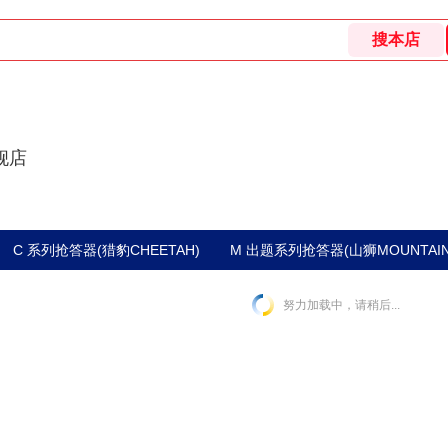
舰店
C 系列抢答器(猎豹CHEETAH)
M 出题系列抢答器(山狮MOUNTAIN
努力加载中，请稍后...