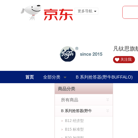
更多导航
服装城
食品
金融
凡钛思旗
关注我
首页
全部分类
B 系列抢答器(野牛BUFFALO)
商品分类
所有商品
B 系列抢答器(野牛
B12 经济型
BUFFALO)
B15 标准型