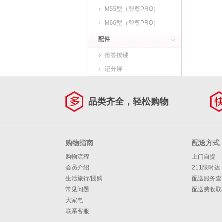
M55型（智尊PRO）
M66型（智尊PRO）
配件
抢答按键
记分屏
品类齐全，轻松购物
购物指南
配送方式
购物流程
上门自提
会员介绍
211限时达
生活旅行/团购
配送服务查
常见问题
配送费收取
大家电
联系客服